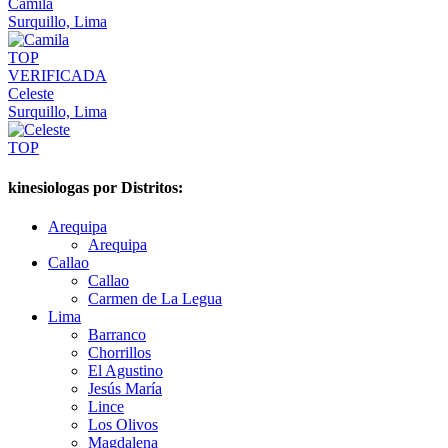
Camila
Surquillo, Lima
TOP
VERIFICADA
Celeste
Surquillo, Lima
TOP
kinesiologas por Distritos:
Arequipa
Arequipa
Callao
Callao
Carmen de La Legua
Lima
Barranco
Chorrillos
El Agustino
Jesús María
Lince
Los Olivos
Magdalena