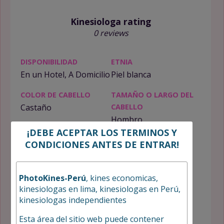
Kinesiologa rating
0 reviews
DISPONIBILIDAD
ETNIA
En un Hotel, A Domicilio
Piel blanca
COLOR DE CABELLO
TAMAÑO O LARGO DEL
Castaño
CABELLO
Hombro
¡DEBE ACEPTAR LOS TERMINOS Y
TAMAÑO DE LOS SENOS
ALTURA
CONDICIONES ANTES DE ENTRAR!
Pechos Naturales
1cm
PESO
CONTEXTURA
PhotoKines-Perú
, kines economicas,
58kg
Delgada
kinesiologas en lima, kinesiologas en Perú,
kinesiologas independientes
LOOKS
FUMADORA
Sexy
No
Esta área del sitio web puede contener