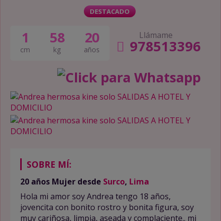
DESTACADO
1
58
20
Llámame
978513396
cm
kg
años
SOBRE MÍ:
20 años
Mujer
desde
Surco
,
Lima
Hola mi amor soy Andrea tengo 18 años,
jovencita con bonito rostro y bonita figura, soy
muy cariñosa, limpia, aseada y complaciente.. mi