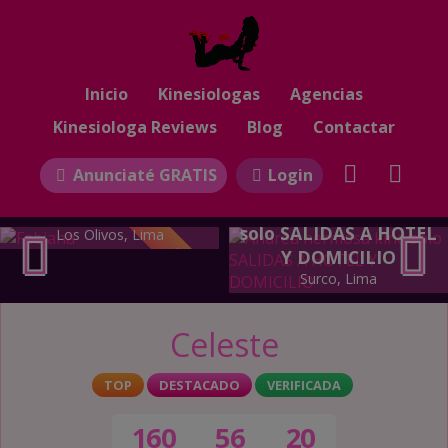
Inicio
Kinesiologas
Agencias
Kinesiologa Reviews
Blog
Contactar
Anunciaté GRATIS
Login
Andrea hermosa kine
Fabiana
solo SALIDAS A HOTEL
Los Olivos, Lima
TOP
Y DOMICILIO
Surco, Lima
Celeste
TOP
DESTACADO
VERIFICADA
160
56
20