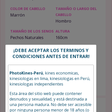
COLOR DE CABELLO
TAMAÑO O LARGO DEL
Marrón
CABELLO
Hombro
TAMAÑO DE LOS SENOS
ALTURA
Pechos Naturales
160cm
PESO
CONTEXTURA
¡DEBE ACEPTAR LOS TERMINOS Y
56kg
Delgada
CONDICIONES ANTES DE ENTRAR!
LOOKS
FUMADORA
Sexy
No
PhotoKines-Perú
, kines economicas,
kinesiologas en lima, kinesiologas en Perú,
SEXUAL ORIENTATION
OCUPACIÓN
kinesiologas independientes
Masajista
Masajista
Esta área del sitio web puede contener
desnudos y sexualidad, y está destinada a
una persona madura. No debe ser accesible
INFORMACIÓN DE CONTACTO:
por ninguna persona menor de 18 años (o