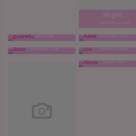
Megan
Jesús María, Lima
guianella
Adele
Lince, Lima
Los Olivos, Lima
Rosio
Vivi
Jesús María, Lima
Miraflores, Lima
Alexia
Lince, Lima