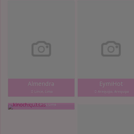
Almendra
EymiHot
Lince, Lima
Arequipa, Arequipa
kinochiquititas
Los Olivos, Lima