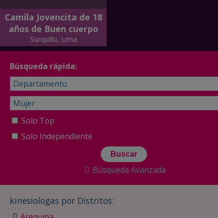
Camila Jovencita de 18
años de Buen cuerpo
Surquillo, Lima
Búsqueda rápida:
Solo Top
Solo Independiente
Búsqueda Avanzada
kinesiologas por Distritos:
Arequipa