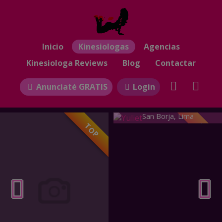
Inicio
Kinesiologas
Agencias
Kinesiologa Reviews
Blog
Contactar
Anunciaté GRATIS
Login
Yuliet
San Borja, Lima
TOP
TOP