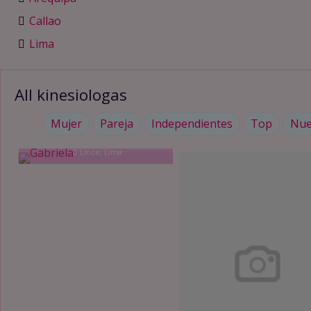
Callao
Lima
All kinesiologas
Mujer
Pareja
Independientes
Top
Nue
Gabriela
Lince, Lima