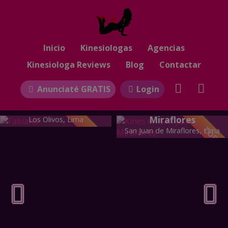
Inicio
Kinesiologas
Agencias
Kinesiologa Reviews
Blog
Contactar
Anunciaté GRATIS
Login
VERIFICADA
Kines en San Juan de
Fabiana
Miraflores
Los Olivos, Lima
TOP
TOP
San Juan de Miraflores, Lima