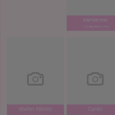
ewrwerew
El Agustino, Lima
Walter Albites
Cardo