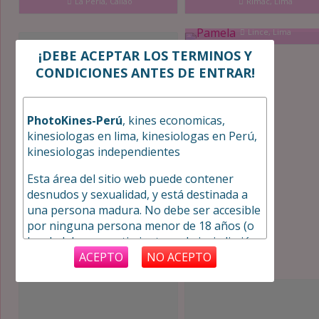
La Perla, Callao
Rimac, Lima
Pamela
Lince, Lima
¡DEBE ACEPTAR LOS TERMINOS Y
CONDICIONES ANTES DE ENTRAR!
PhotoKines-Perú
, kines economicas,
kinesiologas en lima, kinesiologas en Perú,
kinesiologas independientes
Esta área del sitio web puede contener
desnudos y sexualidad, y está destinada a
una persona madura. No debe ser accesible
por ninguna persona menor de 18 años (o
Emily
la edad de consentimiento en la jurisdicción
San Juan de Lurigancho, Lima
desde la que se accede).
ACEPTO
NO ACEPTO
Tengo más de 18 años y tengo el derecho
legal de poder ver material para adultos en
mi comunidad.