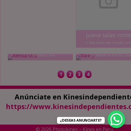
juana salas rom
Villa María del Triunfo, Li
Alessandra
Valery
Chorrillos, Lima
San Martin de Porres, Lim
1
2
3
4
Anúnciate en Kinesindependient
https://www.kinesindependientes.
¿DESEAS ANUNCIARTE?
© 2026 Photokines – Kines en Perú