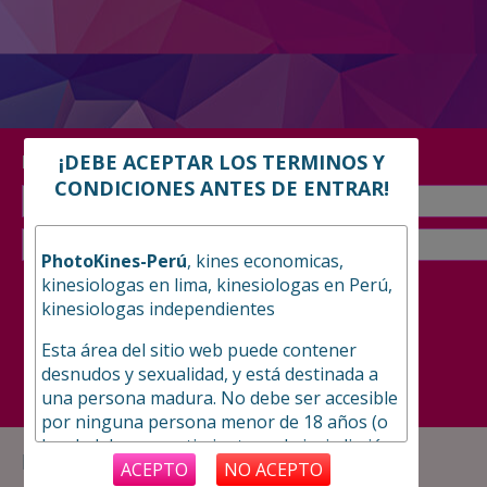
¡DEBE ACEPTAR LOS TERMINOS Y
Búsqueda rápida:
CONDICIONES ANTES DE ENTRAR!
PhotoKines-Perú
, kines economicas,
Solo Top
kinesiologas en lima, kinesiologas en Perú,
kinesiologas independientes
Solo Independiente
Esta área del sitio web puede contener
desnudos y sexualidad, y está destinada a
Búsqueda Avanzada
una persona madura. No debe ser accesible
por ninguna persona menor de 18 años (o
la edad de consentimiento en la jurisdicción
kinesiologas por Distritos:
desde la que se accede).
ACEPTO
NO ACEPTO