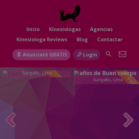
Inicio
Kinesiologas
Agencias
Kinesiologa Reviews
Blog
Contactar
Anunciaté GRATIS
Login
Camila Jovencita de 18
Camila
años de Buen cuerpo
Surquillo, Lima
TOP
TOP
Surquillo, Lima